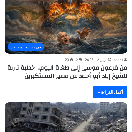
في رحاب المساجد
zakat
أبريل 12, 2026
0
29
من فرعون موسى إلى طغاة اليوم… خطبة نارية
للشيخ إياد أبو أحمد عن مصير المستكبرين
أكمل القراءة »