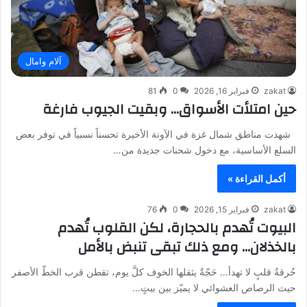
آلام وامال
zakat
فبراير 16, 2026
0
81
حين امتلأت الأسواق… وبقيت الجيوب فارغة
شهدت مناطق شمال غزة في الآونة الأخيرة تحسناً نسبياً في توفر بعض
السلع الأساسية، مع دخول شحنات جديدة من…
أكمل القراءة »
zakat
فبراير 15, 2026
0
76
البيوت تُهدم بالحجارة، لكن القلوب تُهدم
بالخذلان… ومع ذلك تبقى تنبض بالأمل
حُرقةُ قلبٍ لا تهدأ… حَجّةٌ يثقلها الخوف كلَّ يوم، تقطن قرب الخطّ الأصفر
حيث الرصاص العشوائي لا يميّز بين بيتٍ…