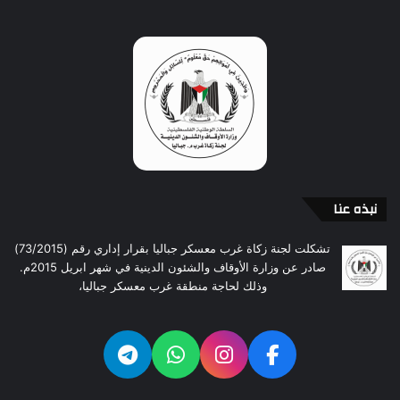
نبذه عنا
تشكلت لجنة زكاة غرب معسكر جباليا بقرار إداري رقم (73/2015)
صادر عن وزارة الأوقاف والشئون الدينية في شهر ابريل 2015م.
وذلك لحاجة منطقة غرب معسكر جباليا،