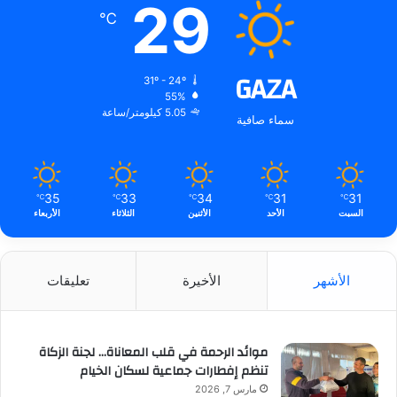
29
℃
GAZA
31º - 24º
55%
5.05 كيلومتر/ساعة
سماء صافية
35
33
34
31
31
℃
℃
℃
℃
℃
السبت
الأحد
الأثنين
الثلاثاء
الأربعاء
الأشهر
الأخيرة
تعليقات
موائد الرحمة في قلب المعاناة… لجنة الزكاة
تنظم إفطارات جماعية لسكان الخيام
مارس 7, 2026