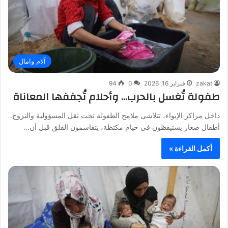
آلام وامال
zakat
فبراير 16, 2026
0
94
طفولة تُغسل بالحرب… وأحلام تُجففها المعاناة
داخل مراكز الإيواء، تتلاشى ملامح الطفولة تحت ثقل المسؤولية والنزوح.
أطفال صغار يستيقظون في خيام مكتظة، يتقاسمون القلق قبل أن…
أكمل القراءة »