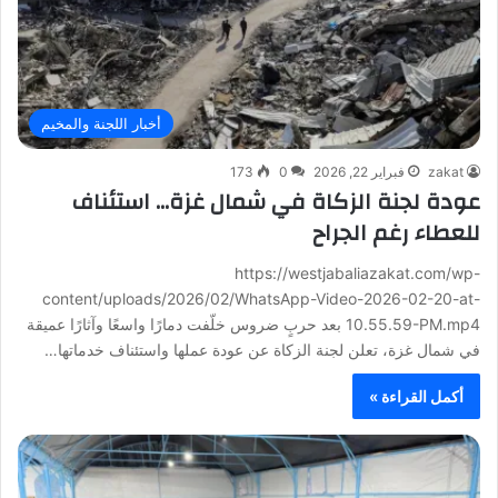
أخبار اللجنة والمخيم
zakat
فبراير 22, 2026
0
173
عودة لجنة الزكاة في شمال غزة… استئناف
للعطاء رغم الجراح
https://westjabaliazakat.com/wp-
content/uploads/2026/02/WhatsApp-Video-2026-02-20-at-
10.55.59-PM.mp4 بعد حربٍ ضروس خلّفت دمارًا واسعًا وآثارًا عميقة
في شمال غزة، تعلن لجنة الزكاة عن عودة عملها واستئناف خدماتها…
أكمل القراءة »