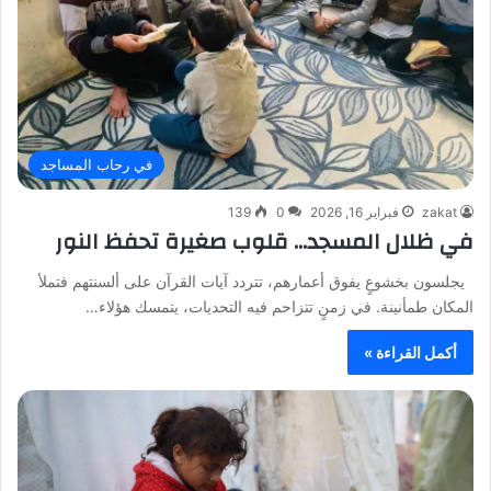
في رحاب المساجد
zakat
فبراير 16, 2026
0
139
في ظلال المسجد… قلوب صغيرة تحفظ النور
يجلسون بخشوعٍ يفوق أعمارهم، تتردد آيات القرآن على ألسنتهم فتملأ
المكان طمأنينة. في زمنٍ تتزاحم فيه التحديات، يتمسك هؤلاء…
أكمل القراءة »