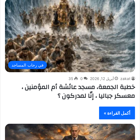
في رحاب المساجد
zakat
أبريل 12, 2026
0
35
خطبة الجمعة، مسجد عائشة أم المؤمنين ،
معسكر جباليا ، إنّا لمدركون ؟
أكمل القراءة »