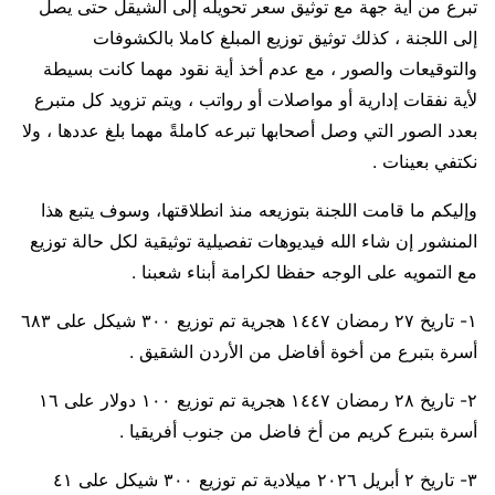
تبرع من أية جهة مع توثيق سعر تحويله إلى الشيقل حتى يصل
إلى اللجنة ، كذلك توثيق توزيع المبلغ كاملا بالكشوفات
والتوقيعات والصور ، مع عدم أخذ أية نقود مهما كانت بسيطة
لأية نفقات إدارية أو مواصلات أو رواتب ، ويتم تزويد كل متبرع
بعدد الصور التي وصل أصحابها تبرعه كاملةً مهما بلغ عددها ، ولا
نكتفي بعينات .
وإليكم ما قامت اللجنة بتوزيعه منذ انطلاقتها، وسوف يتبع هذا
المنشور إن شاء الله فيديوهات تفصيلية توثيقية لكل حالة توزيع
مع التمويه على الوجه حفظا لكرامة أبناء شعبنا .
١- تاريخ ٢٧ رمضان ١٤٤٧ هجرية تم توزيع ٣٠٠ شيكل على ٦٨٣
أسرة بتبرع من أخوة أفاضل من الأردن الشقيق .
٢- تاريخ ٢٨ رمضان ١٤٤٧ هجرية تم توزيع ١٠٠ دولار على ١٦
أسرة بتبرع كريم من أخ فاضل من جنوب أفريقيا .
٣- تاريخ ٢ أبريل ٢٠٢٦ ميلادية تم توزيع ٣٠٠ شيكل على ٤١